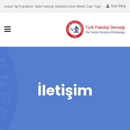
Üye Girişi
nbul Tıp Fakültesi Tıbbi Patoloji Anabilim Dalı Millet Cad. Topkapı, Fatih-İSTANBUL
İletişim