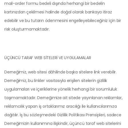
mail-order formu bedeli dışında herhangi bir bedelin
kartınızdan çekilmesi halinde doğal olarak bankaya itiraz
edebilir ve bu tutarın ödenmesini engelleyebileceğiniz için bir
risk oluşturmamaktadır.
ÜÇÜNCÜ TARAF WEB SİTELERİ VE UYGULAMALAR
Derneğimiz, web sitesi dâhilinde başka sitelere link verebilir.
Derneğimiz, bu linkler vasıtasıyla erişilen sitelerin gizlilik
uygulamaları ve içeriklerine yönelik herhangi bir sorumluluk
taşımamaktadır. Derneğimize ait sitede yayınlanan reklamlar,
reklamcılık yapan iş ortaklarımız aracılığı ile kullanıcılarımıza
dağıtılır. İş bu sözleşmedeki Gizlilik Politikası Prensipleri, sadece
Derneğimizin kullanımına ilişkindir, üçüncü taraf web sitelerini