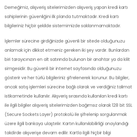
Derneğimiz, alışveriş sitelerimizden alışveriş yapan kredi kartı
sahiplerinin güvenliğini ilk planda tutmaktadır. Kredi kartı
bilgileriniz hiçbir şekilde sistemimizde saklanmamaktadır.
İşlemler sürecine girdiğinizde güvenli bir sitede olduğunuzu
anlamak için dikkat etmeniz gereken iki şey vardır. Bunlardan
biri tarayıcınızın en alt satırında bulunan bir anahtar ya da kilit
simgesidir. Bu güvenli bir internet sayfasında olduğunuzu
gösterir ve her türlü bilgileriniz şifrelenerek korunur. Bu bilgiler,
ancak satış işlemleri sürecine bağlı olarak ve verdiğiniz talimat
istikametinde kullanılır. Alışveriş sırasında kullanılan kredi kartı
ile ilgili bilgiler alışveriş sitelerimizden bağımsız olarak 128 bit SSL
(Secure Sockets Layer) protokolü ile şifrelenip sorgulanmak
üzere ilgili bankaya ulaştırılır. Kartın kullanılabilirliği onaylandığı
takdirde alışverişe devam edilir. Kartla ilgili hiçbir bilgi