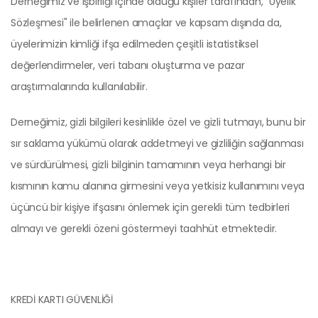
Derneğimiz ve işbirliği içinde olduğu kişiler tarafından, "Üyelik
Sözleşmesi" ile belirlenen amaçlar ve kapsam dışında da,
üyelerimizin kimliği ifşa edilmeden çeşitli istatistiksel
değerlendirmeler, veri tabanı oluşturma ve pazar
araştırmalarında kullanılabilir.
Derneğimiz, gizli bilgileri kesinlikle özel ve gizli tutmayı, bunu bir
sır saklama yükümü olarak addetmeyi ve gizliliğin sağlanması
ve sürdürülmesi, gizli bilginin tamamının veya herhangi bir
kısmının kamu alanına girmesini veya yetkisiz kullanımını veya
üçüncü bir kişiye ifşasını önlemek için gerekli tüm tedbirleri
almayı ve gerekli özeni göstermeyi taahhüt etmektedir.
KREDİ KARTI GÜVENLİĞİ