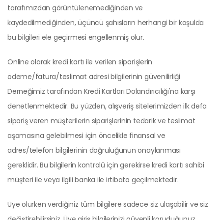
tarafımızdan görüntülenemediğinden ve
kaydedilmediğinden, üçüncü şahısların herhangi bir koşulda
bu bilgileri ele geçirmesi engellenmiş olur.
Online olarak kredi kartı ile verilen siparişlerin
ödeme/fatura/teslimat adresi bilgilerinin güvenilirliği
Derneğimiz tarafından Kredi Kartları Dolandırıcılığı'na karşı
denetlenmektedir. Bu yüzden, alışveriş sitelerimizden ilk defa
sipariş veren müşterilerin siparişlerinin tedarik ve teslimat
aşamasına gelebilmesi için öncelikle finansal ve
adres/telefon bilgilerinin doğruluğunun onaylanması
gereklidir. Bu bilgilerin kontrolü için gerekirse kredi kartı sahibi
müşteri ile veya ilgili banka ile irtibata geçilmektedir.
Üye olurken verdiğiniz tüm bilgilere sadece siz ulaşabilir ve siz
değiştirebilirsiniz. Üye giriş bilgilerinizi güvenli koruduğunuz